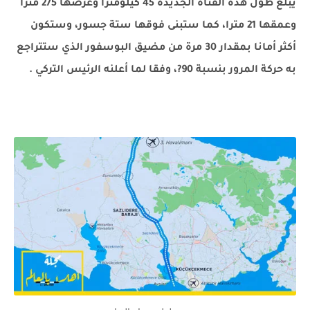
يبلغ طول هذه القناة الجديدة 45 كيلومترا وعرضها 275 مترا
وعمقها 21 مترا، كما ستبنى فوقها ستة جسور، وستكون
أكثر أمانا بمقدار 30 مرة من مضيق البوسفور الذي ستتراجع
به حركة المرور بنسبة 90?، وفقا لما أعلنه الرئيس التركي .